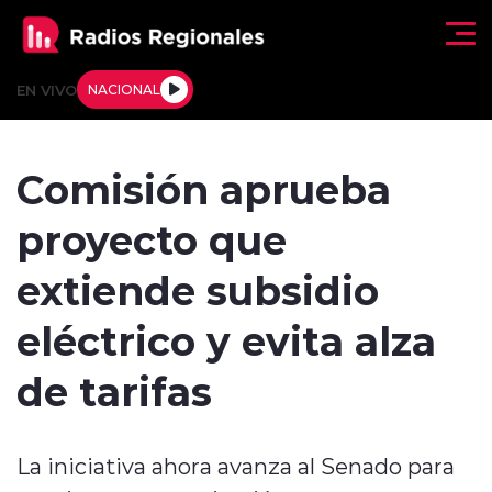
Click acá para ir directamente al contenido
EN VIVO
NACIONAL
Regionales
Comisión aprueba
Actualidad
proyecto que
Tendencias
extiende subsidio
Deportes
eléctrico y evita alza
Internacional
de tarifas
Regiones al Aire
La iniciativa ahora avanza al Senado para
Entrevistas