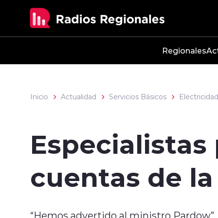
Click acá para ir directamente al contenido
Regionales
Ac
Inicio
Actualidad
Servicios Básicos
Electricida
Especialistas
cuentas de la 
“Hemos advertido al ministro Pardow”,