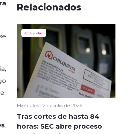
ra
Relacionados
Actualidad
se
a,
go
el
Miércoles 22 de julio de 2026
Tras cortes de hasta 84
es
.
horas: SEC abre proceso