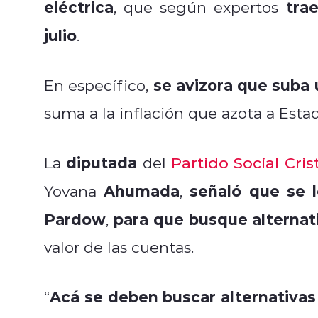
eléctrica
tra
, que según expertos
julio
.
se avizora que suba 
En específico,
suma a la inflación que azota a Esta
diputada
La
del
Partido Social Cris
Ahumada
señaló que se l
Yovana
,
Pardow
para que busque alternat
,
valor de las cuentas.
Acá se deben buscar alternativa
“