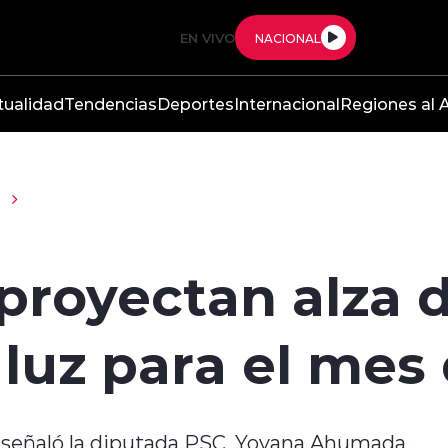
EN VIVO
NACIONAL
tualidad
Tendencias
Deportes
Internacional
Regiones al A
d
 proyectan alza d
luz para el mes 
 señaló la diputada PSC, Yovana Ahumada.