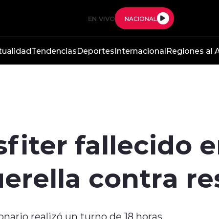
EN VIVO
NACIONAL
tualidad
Tendencias
Deportes
Internacional
Regiones al A
sfiter fallecido
erella contra r
onario realizó un turno de 18 horas.