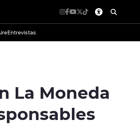
ire
Entrevistas
 en La Moneda
esponsables