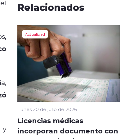
el
Relacionados
Actualidad
s,
co
a,
zó
Lunes 20 de julio de 2026
Licencias médicas
 y
incorporan documento con