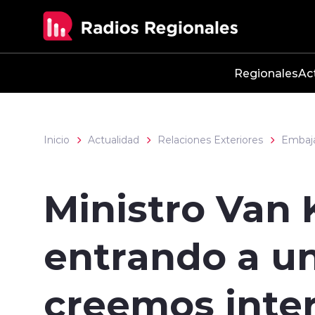
Click acá para ir directamente al contenido
Regionales
Ac
Inicio
Actualidad
Relaciones Exteriores
Embaj
Ministro Van 
entrando a un
creemos inte