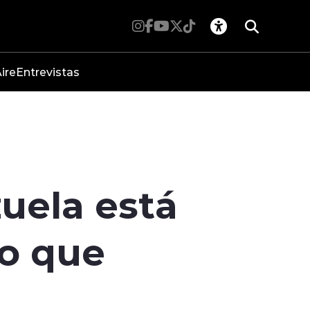
ire
Entrevistas
uela está
co que