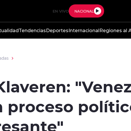
EN VIVO
NACIONAL
tualidad
Tendencias
Deportes
Internacional
Regiones al A
adas
Klaveren: "Venez
 proceso políti
resante"