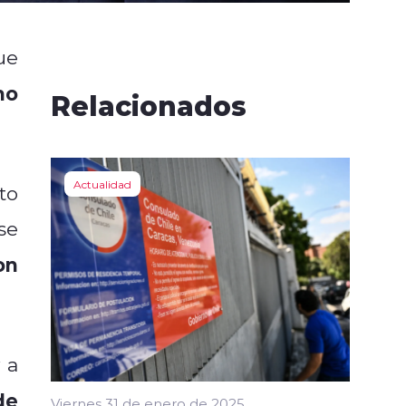
ue
mo
Relacionados
Actualidad
to
se
on
 a
de
Viernes 31 de enero de 2025