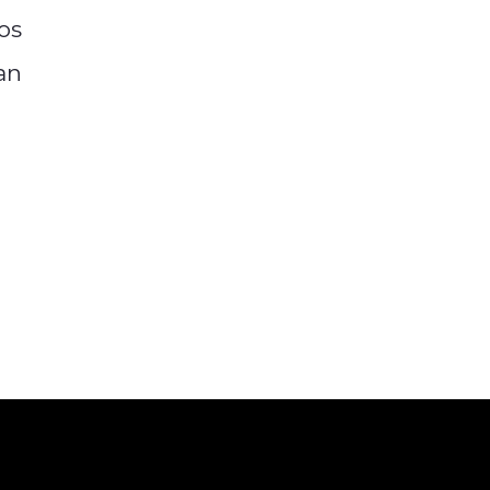
os
an