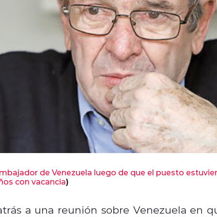
mbajador de Venezuela luego de que el puesto estuvie
ños con vacancia
)
atrás a una reunión sobre Venezuela en q