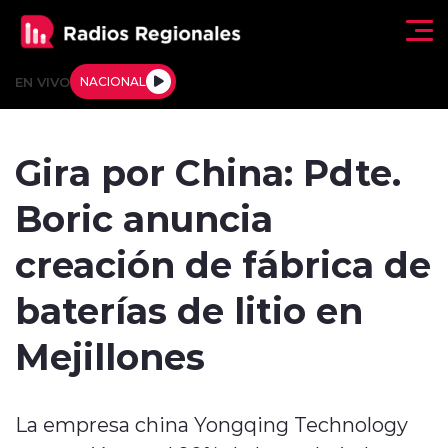
Click acá para ir directamente al contenido
EN VIVO
NACIONAL
Regionales
Gira por China: Pdte.
Actualidad
Boric anuncia
Tendencias
creación de fábrica de
Deportes
baterías de litio en
Internacional
Mejillones
Regiones al Aire
La empresa china Yongqing Technology
Entrevistas