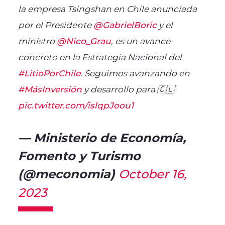
la empresa Tsingshan en Chile anunciada
por el Presidente
@GabrielBoric
y el
ministro
@Nico_Grau
, es un avance
concreto en la Estrategia Nacional del
#LitioPorChile
. Seguimos avanzando en
#MásInversión
y desarrollo para 🇨🇱
pic.twitter.com/islqpJoou1
— Ministerio de Economía,
Fomento y Turismo
(@meconomia)
October 16,
2023