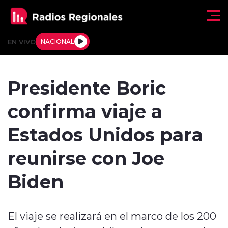
Click acá para ir directamente al contenido
EN VIVO
NACIONAL
Regionales
Presidente Boric
Actualidad
confirma viaje a
Tendencias
Estados Unidos para
Deportes
reunirse con Joe
Internacional
Biden
Regiones al Aire
El viaje se realizará en el marco de los 200
Entrevistas