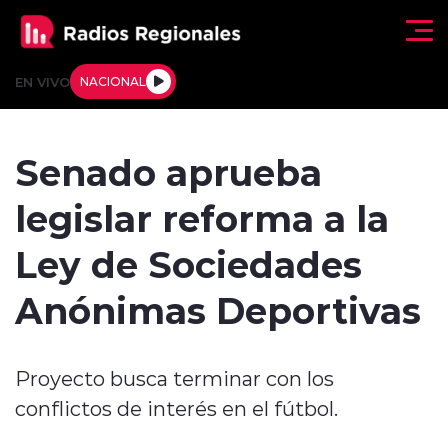
Click acá para ir directamente al contenido
EN VIVO
NACIONAL
Regionales
Senado aprueba
Actualidad
legislar reforma a la
Tendencias
Ley de Sociedades
Deportes
Anónimas Deportivas
Internacional
Proyecto busca terminar con los
Regiones al Aire
conflictos de interés en el fútbol.
Entrevistas