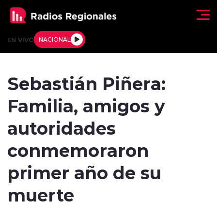
Click acá para ir directamente al contenido
EN VIVO
NACIONAL
Regionales
Sebastián Piñera:
Actualidad
Familia, amigos y
Tendencias
autoridades
Deportes
conmemoraron
Internacional
primer año de su
Regiones al Aire
muerte
Entrevistas