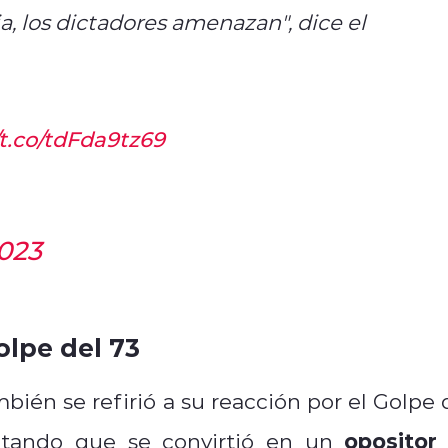
, los dictadores amenazan", dice el
/t.co/tdFda9tz69
023
olpe del 73
bién se refirió a su reacción por el Golpe 
opositor 
latando que se convirtió en un