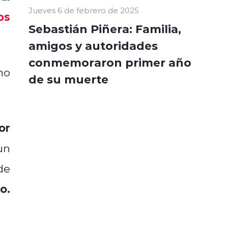
Jueves 6 de febrero de 2025
os
Sebastián Piñera: Familia,
amigos y autoridades
conmemoraron primer año
no
de su muerte
or
 un
de
o.