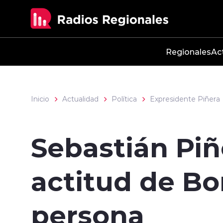
Click acá para ir directamente al contenido
Regionales
Ac
Inicio
Actualidad
Política
Expresidente Piñera
Sebastián Piñe
actitud de Bo
persona