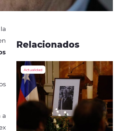
la
en
Relacionados
os
Actualidad
os
 a
ex