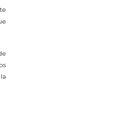
te
ue
de
os
la