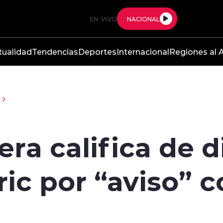
EN VIVO
NACIONAL
tualidad
Tendencias
Deportes
Internacional
Regiones al A
ra califica de d
ric por “aviso” c