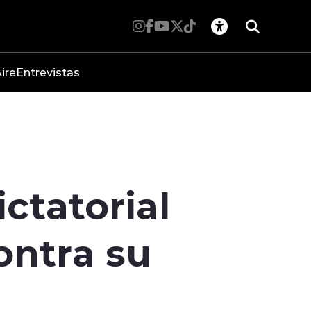
ire
Entrevistas
ictatorial
ontra su