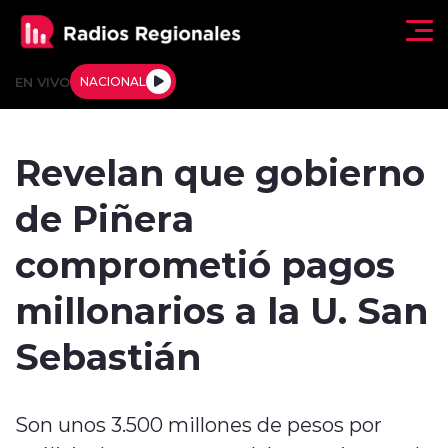
Click acá para ir directamente al contenido
EN VIVO
NACIONAL
Regionales
Revelan que gobierno
Actualidad
de Piñera
Tendencias
comprometió pagos
Deportes
millonarios a la U. San
Internacional
Sebastián
Regiones al Aire
Son unos 3.500 millones de pesos por
Entrevistas