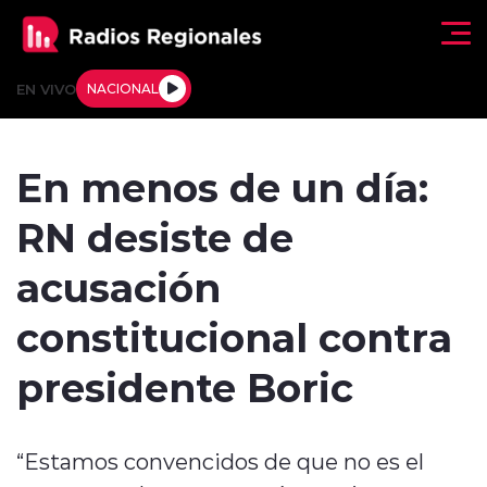
Click acá para ir directamente al contenido
EN VIVO
NACIONAL
Regionales
En menos de un día:
Actualidad
RN desiste de
Tendencias
acusación
Deportes
constitucional contra
Internacional
presidente Boric
Regiones al Aire
“Estamos convencidos de que no es el
Entrevistas