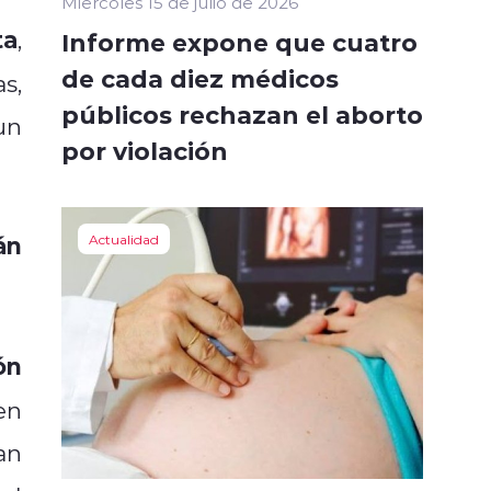
Miércoles 15 de julio de 2026
ta
,
Informe expone que cuatro
de cada diez médicos
s,
públicos rechazan el aborto
un
por violación
án
Actualidad
ón
en
an