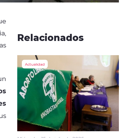
ue
a,
Relacionados
as
Actualidad
un
os
es
us