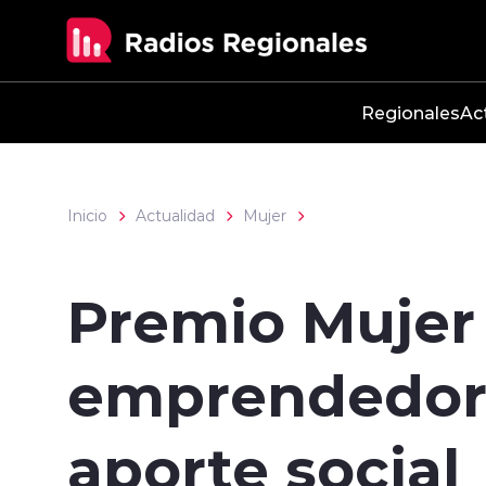
Click acá para ir directamente al contenido
Regionales
Ac
Inicio
Actualidad
Mujer
Premio Mujer
emprendedora
aporte social