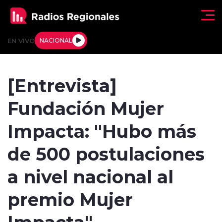
Click acá para ir directamente al contenido
EN VIVO
NACIONAL
Regionales
[Entrevista]
Actualidad
Fundación Mujer
Tendencias
Impacta: "Hubo más
Deportes
de 500 postulaciones
Internacional
a nivel nacional al
Regiones al Aire
premio Mujer
Impacta"
Entrevistas