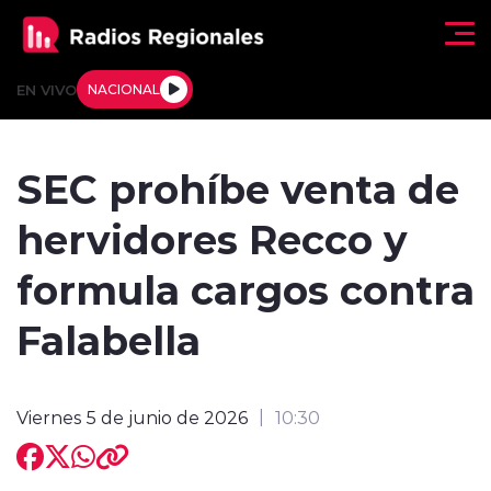
Click acá para ir directamente al contenido
EN VIVO
NACIONAL
Regionales
SEC prohíbe venta de
Actualidad
hervidores Recco y
Tendencias
formula cargos contra
Deportes
Falabella
Internacional
Viernes 5 de junio de 2026
10:30
Regiones al Aire
Entrevistas