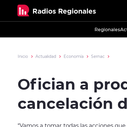
Click acá para ir directamente al contenido
Regionales
Ac
Inicio
Actualidad
Economía
Sernac
Ofician a pro
cancelación d
“Vamos a tomar todas las acciones que 