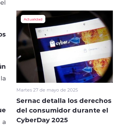
el
Actualidad
os
́n
la
Martes 27 de mayo de 2025
Sernac detalla los derechos
ue
del consumidor durante el
CyberDay 2025
 a