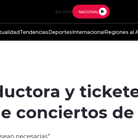
EN VIVO
NACIONAL
tualidad
Tendencias
Deportes
Internacional
Regiones al A
ductora y tickete
e conciertos de
sean necesarias".