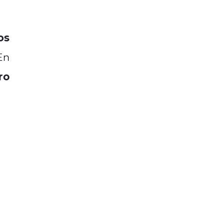
os
En
ro