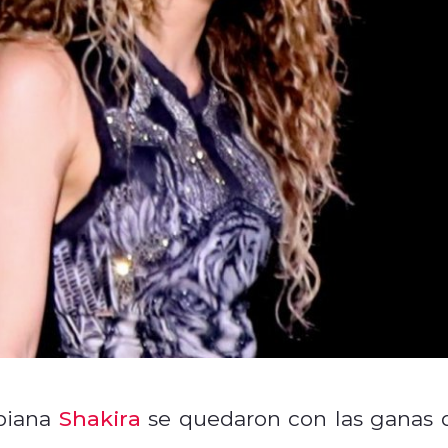
mbiana
Shakira
se quedaron con las ganas 