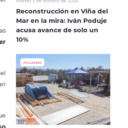
Martes 3 de febrero de 2026
Reconstrucción en Viña del
Mar en la mira: Iván Poduje
acusa avance de solo un
as
10%
er
Actualidad
el
an
ue
so