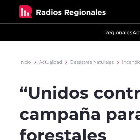
Click acá para ir directamente al contenido
Regionales
Ac
Inicio
Actualidad
Desastres Naturales
Incendio
“Unidos cont
campaña para
forestales