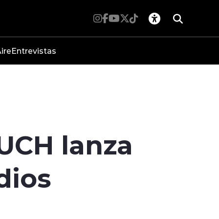
ire
Entrevistas
MUCH lanza
dios