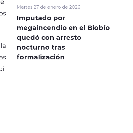
el
Martes 27 de enero de 2026
os
Imputado por
megaincendio en el Biobío
quedó con arresto
la
nocturno tras
formalización
as
il