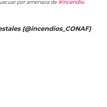
evacuar por amenaza de
#Incendio
.
estales (@incendios_CONAF)