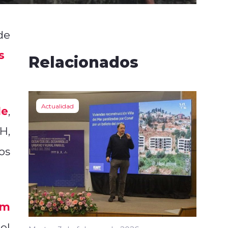
de
s
Relacionados
Actualidad
le
,
H,
os
am
el