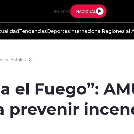
EN VIVO
NACIONAL
tualidad
Tendencias
Deportes
Internacional
Regiones al A
s Forestales
ra el Fuego”: A
 prevenir incen