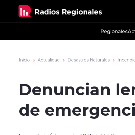
Click acá para ir directamente al contenido
Regionales
Ac
Inicio
Actualidad
Desastres Naturales
Incendio
Denuncian len
de emergencia