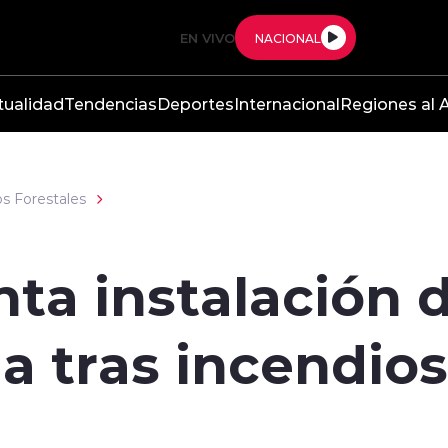
EN VIVO
NACIONAL
tualidad
Tendencias
Deportes
Internacional
Regiones al A
s Forestales
ta instalación 
 tras incendios 