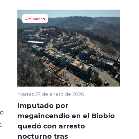
Actualidad
Martes 27 de enero de 2026
Imputado por
so
megaincendio en el Biobío
.
quedó con arresto
nocturno tras