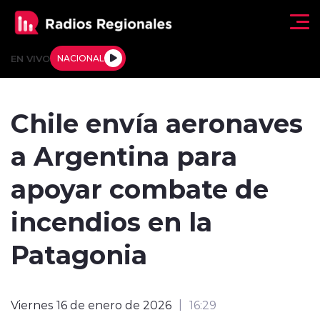
Click acá para ir directamente al contenido
EN VIVO
NACIONAL
Regionales
Chile envía aeronaves
Actualidad
a Argentina para
Tendencias
apoyar combate de
Deportes
incendios en la
Internacional
Patagonia
Regiones al Aire
Viernes 16 de enero de 2026
16:29
Entrevistas