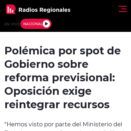
Click acá para ir directamente al contenido
EN VIVO
NACIONAL
Regionales
Polémica por spot de
Actualidad
Gobierno sobre
Tendencias
reforma previsional:
Deportes
Oposición exige
Internacional
reintegrar recursos
Regiones al Aire
“Hemos visto por parte del Ministerio del
Entrevistas