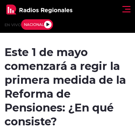
Click acá para ir directamente al contenido
EN VIVO
NACIONAL
Regionales
Este 1 de mayo
Actualidad
comenzará a regir la
Tendencias
primera medida de la
Deportes
Reforma de
Internacional
Pensiones: ¿En qué
Regiones al Aire
consiste?
Entrevistas