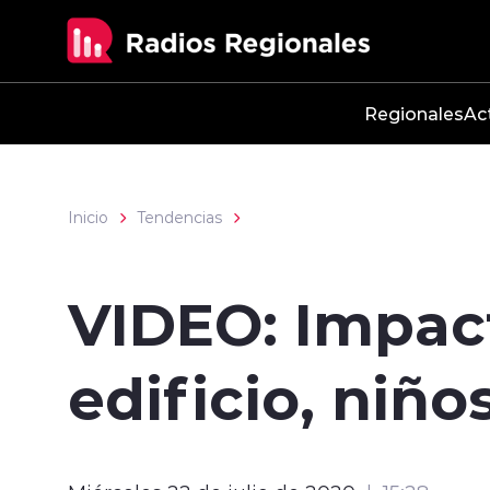
Click acá para ir directamente al contenido
Regionales
Ac
Inicio
Tendencias
VIDEO: Impact
edificio, niño