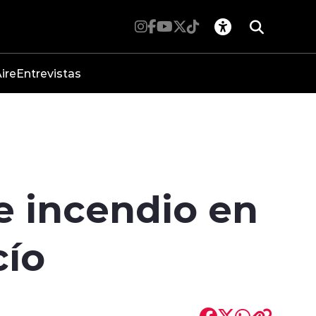
ire
Entrevistas
e incendio en
cío