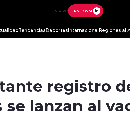
EN VIVO
NACIONAL
tualidad
Tendencias
Deportes
Internacional
Regiones al A
ante registro d
s se lanzan al va