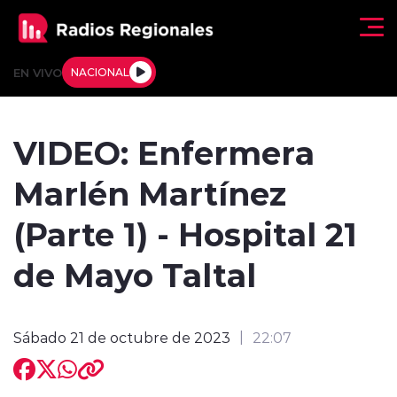
Click acá para ir directamente al contenido
EN VIVO
NACIONAL
Regionales
VIDEO: Enfermera
Actualidad
Marlén Martínez
Tendencias
(Parte 1) - Hospital 21
Deportes
de Mayo Taltal
Internacional
Sábado 21 de octubre de 2023
22:07
Regiones al Aire
Entrevistas