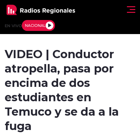
Click acá para ir directamente al contenido
EN VIVO
NACIONAL
Regionales
VIDEO | Conductor
Actualidad
atropella, pasa por
Tendencias
encima de dos
Deportes
estudiantes en
Internacional
Temuco y se da a la
Regiones al Aire
fuga
Entrevistas