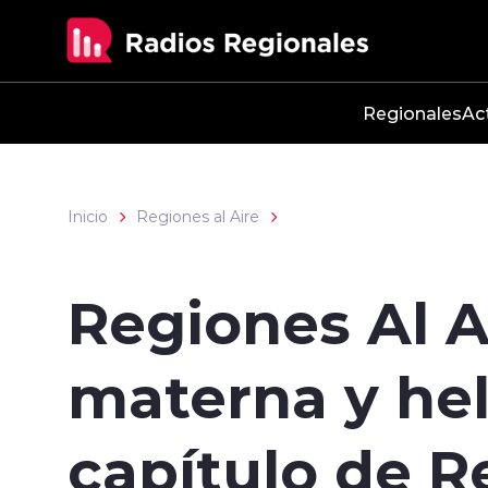
Click acá para ir directamente al contenido
Regionales
Ac
Inicio
Regiones al Aire
Regiones Al A
materna y he
capítulo de R