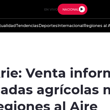
EN VIVO
NACIONAL
tualidad
Tendencias
Deportes
Internacional
Regiones al A
rie: Venta infor
ladas agrícolas
egiones al Aire