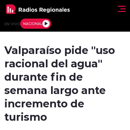
Click acá para ir directamente al contenido
EN VIVO
NACIONAL
Regionales
Valparaíso pide "uso
Actualidad
racional del agua"
Tendencias
durante fin de
Deportes
semana largo ante
Internacional
incremento de
Regiones al Aire
turismo
Entrevistas