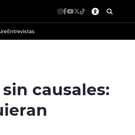
ire
Entrevistas
 sin causales:
uieran