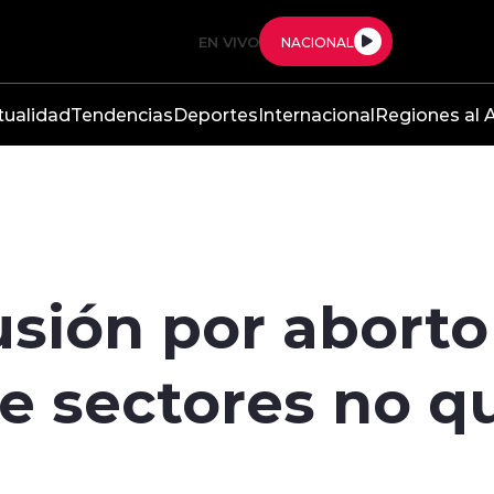
EN VIVO
NACIONAL
tualidad
Tendencias
Deportes
Internacional
Regiones al A
usión por aborto
e sectores no q