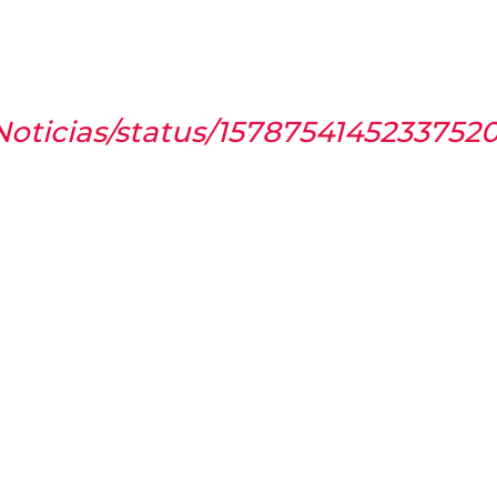
Noticias/status/1578754145233752