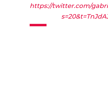
https://twitter.com/gabr
s=20&t=TnJd