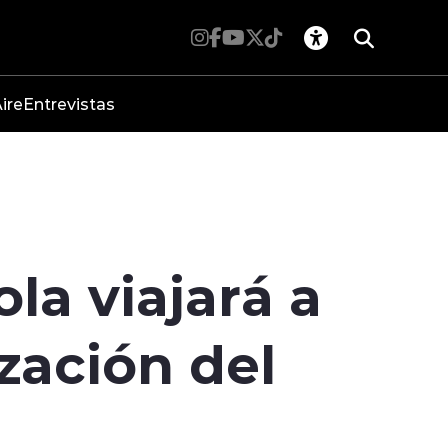
ire
Entrevistas
la viajará a
zación del