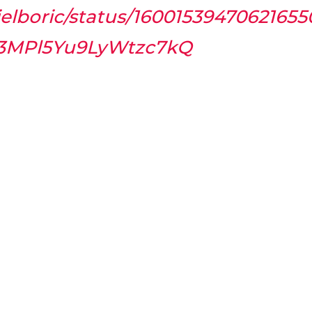
ielboric/status/16001539470621655
A3MPl5Yu9LyWtzc7kQ