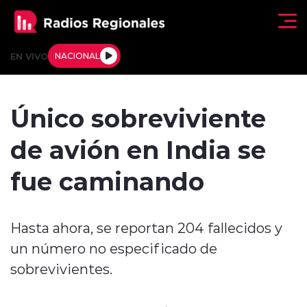
Click acá para ir directamente al contenido
EN VIVO
NACIONAL
Regionales
Único sobreviviente
Actualidad
de avión en India se
Tendencias
fue caminando
Deportes
Hasta ahora, se reportan 204 fallecidos y
Internacional
un número no especificado de
Regiones al Aire
sobrevivientes.
Entrevistas