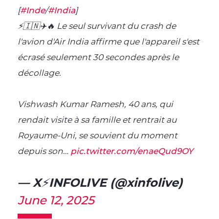
[
#Inde
/
#India
]
⚡️🇮🇳✈️🔥 Le seul survivant du crash de
l'avion d'Air India affirme que l'appareil s'est
écrasé seulement 30 secondes après le
décollage.
Vishwash Kumar Ramesh, 40 ans, qui
rendait visite à sa famille et rentrait au
Royaume-Uni, se souvient du moment
depuis son…
pic.twitter.com/enaeQud9OY
— X⚡️INFOLIVE (@xinfolive)
June 12, 2025