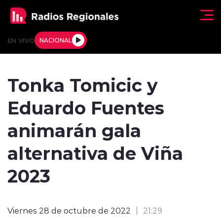
Click acá para ir directamente al contenido
EN VIVO
NACIONAL
Regionales
Tonka Tomicic y
Actualidad
Eduardo Fuentes
Tendencias
animarán gala
Deportes
alternativa de Viña
Internacional
2023
Regiones al Aire
Viernes 28 de octubre de 2022
21:29
Entrevistas