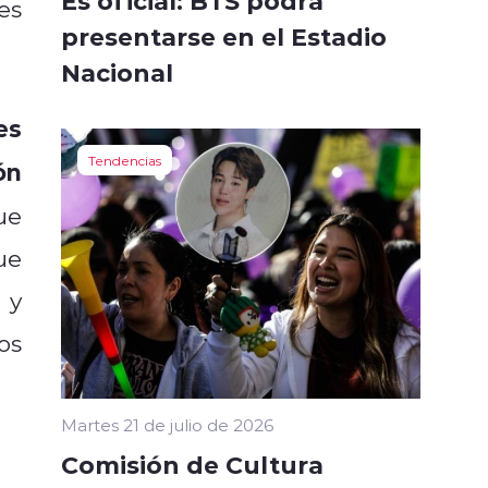
Es oficial: BTS podrá
es
presentarse en el Estadio
Nacional
es
Tendencias
ón
ue
ue
 y
os
Martes 21 de julio de 2026
Comisión de Cultura