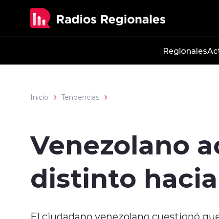
Click acá para ir directamente al contenido
Regionales
Ac
Inicio
Tendencias
Venezolano a
distinto haci
El ciudadano venezolano cuestionó qu