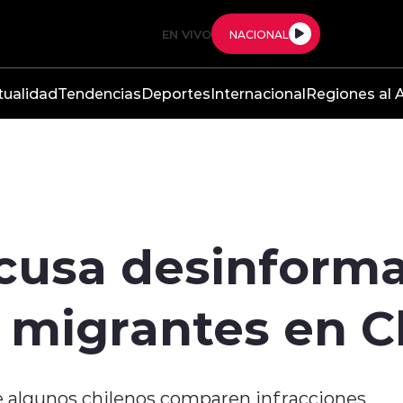
EN VIVO
NACIONAL
tualidad
Tendencias
Deportes
Internacional
Regiones al A
cusa desinforma
a migrantes en C
e algunos chilenos comparen infracciones