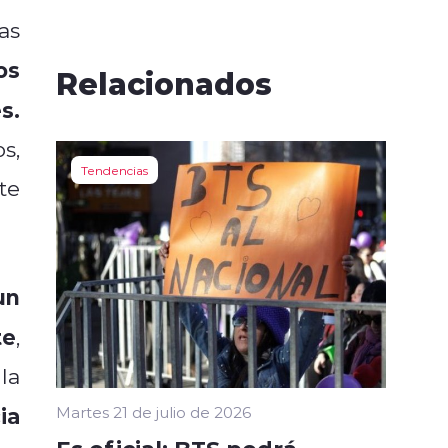
as
os
Relacionados
s.
s,
Tendencias
te
un
te
,
la
ia
Martes 21 de julio de 2026