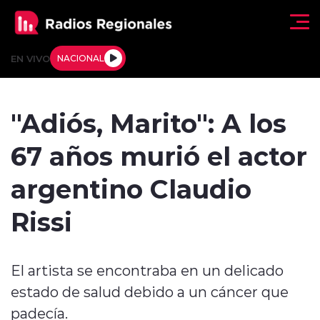
Click acá para ir directamente al contenido
EN VIVO
NACIONAL
Regionales
"Adiós, Marito": A los
Actualidad
67 años murió el actor
Tendencias
argentino Claudio
Deportes
Rissi
Internacional
El artista se encontraba en un delicado
Regiones al Aire
estado de salud debido a un cáncer que
Entrevistas
padecía.