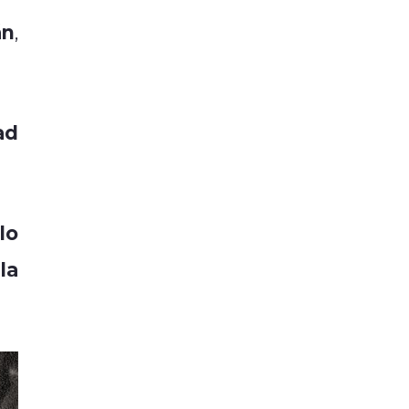
án
,
ad
lo
la