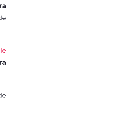
ra
de
le
ra
de