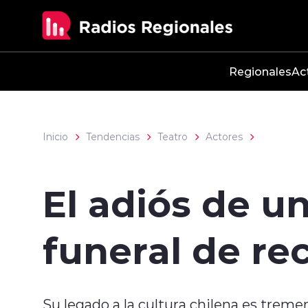
Click acá para ir directamente al contenido
Regionales
Ac
Inicio
Tendencias
Teatro
Actores
El adiós de un
funeral de re
Su legado a la cultura chilena es tremen