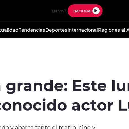
EN VIVO
NACIONAL
tualidad
Tendencias
Deportes
Internacional
Regiones al A
 grande: Este lu
conocido actor L
do y abarca tanto el teatro, cine y