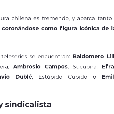
tura chilena es tremendo, y abarca tanto 
coronándose como figura icónica de l
,
Baldomero Lil
 teleseries se encuentran:
Ambrosio Campos
Efra
iera;
, Sucupira;
avio Dublé
Emil
, Estúpido Cupido o
y sindicalista