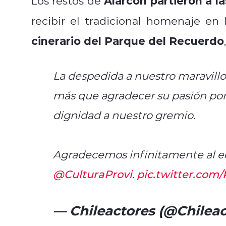
Alarcón partieron a l
Los restos de
recibir el tradicional homenaje en
cinerario del Parque del Recuerdo
,
La despedida a nuestro maravillo
más que agradecer su pasión por e
dignidad a nuestro gremio.
Agradecemos infinitamente al e
@CulturaProvi
.
pic.twitter.co
— Chileactores (@Chilea