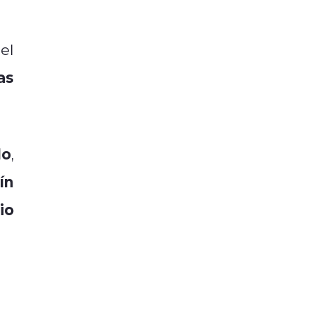
el
as
lo
,
ín
io