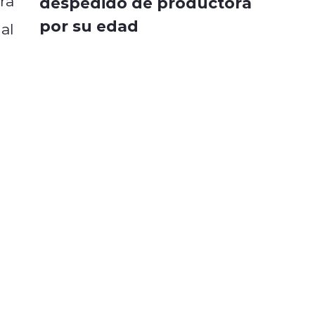
ra
despedido de productora
por su edad
 al