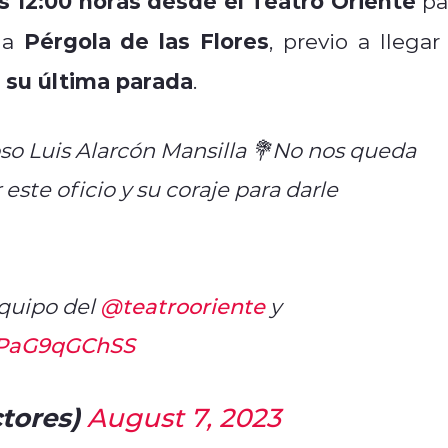
as 12:00 horas desde el Teatro Oriente
pa
Pérgola de las Flores
 la
, previo a llegar
su última parada
.
so Luis Alarcón Mansilla 💐No nos queda
ste oficio y su coraje para darle
quipo del
@teatrooriente
y
m/PaG9qGChSS
ctores)
August 7, 2023