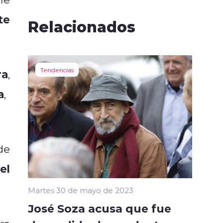
te
Relacionados
Tendencias
ra
,
a
,
de
el
Martes 30 de mayo de 2023
José Soza acusa que fue