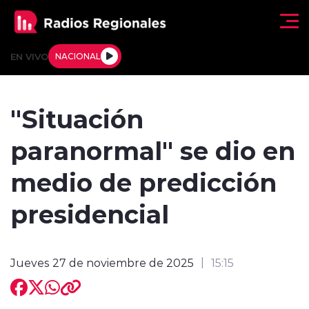
Click acá para ir directamente al contenido
EN VIVO
NACIONAL
Regionales
"Situación
Actualidad
paranormal" se dio en
Tendencias
medio de predicción
Deportes
presidencial
Internacional
Jueves 27 de noviembre de 2025
15:15
Regiones al Aire
Entrevistas