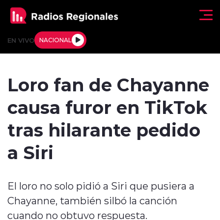
Click acá para ir directamente al contenido
EN VIVO
NACIONAL
Regionales
Loro fan de Chayanne
Actualidad
causa furor en TikTok
Tendencias
tras hilarante pedido
Deportes
a Siri
Internacional
El loro no solo pidió a Siri que pusiera a
Regiones al Aire
Chayanne, también silbó la canción
Entrevistas
cuando no obtuvo respuesta.