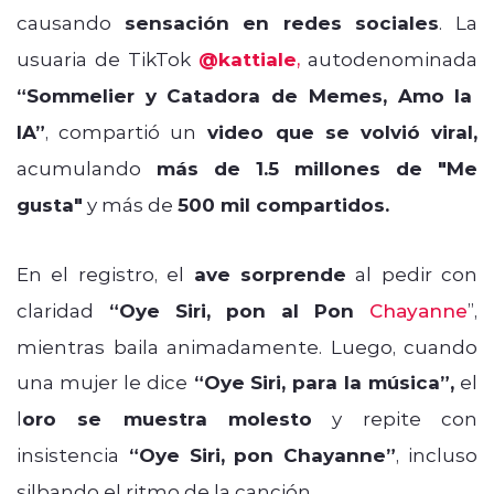
causando
sensación en redes sociales
. La
usuaria de TikTok
@kattiale
,
autodenominada
“Sommelier y Catadora de Memes, Amo la
IA”
, compartió un
video que se volvió viral,
acumulando
más de 1.5 millones de "Me
gusta"
y más de
500 mil compartidos.
En el registro, el
ave sorprende
al pedir con
claridad
“Oye Siri, pon al Pon
Chayanne
”,
mientras baila animadamente. Luego, cuando
una mujer le dice
“Oye Siri, para la música”,
el
l
oro se muestra molesto
y repite con
insistencia
“Oye Siri, pon Chayanne”
, incluso
silbando el ritmo de la canción.