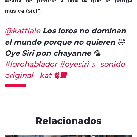
acaba de pedirle a una IA que le ponga
música (sic)”
.
Los loros no dominan
@kattiale
el mundo porque no quieren 🤣
Oye Siri pon chayanne 🦜
#lorohablador
#oyesiri
♬ sonido
original - kat 🐈‍⬛
Relacionados