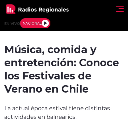
Click acá para ir directamente al contenido
EN VIVO
NACIONAL
Regionales
Música, comida y
Actualidad
entretención: Conoce
Tendencias
los Festivales de
Deportes
Verano en Chile
Internacional
La actual época estival tiene distintas
Regiones al Aire
actividades en balnearios.
Entrevistas