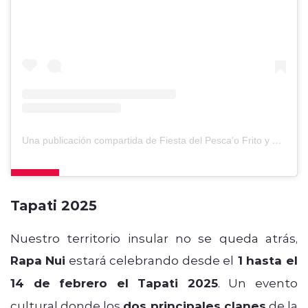
Una publicación compartida de Fiesta del Pesca’o Frito y su Gran Minga Solidaria Puerto Cisnes (@fiestadelpescaofrito)
Tapati 2025
Nuestro territorio insular no se queda atrás,
Rapa Nui
estará celebrando desde el
1 hasta el
14 de febrero el Tapati 2025
. Un evento
cultural donde los
dos principales clanes
de la