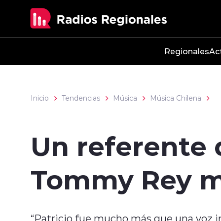
Click acá para ir directamente al contenido
Regionales
Ac
Inicio
Tendencias
Música
Música Chilena
Un referente 
Tommy Rey mu
“Patricio fue mucho más que una voz i