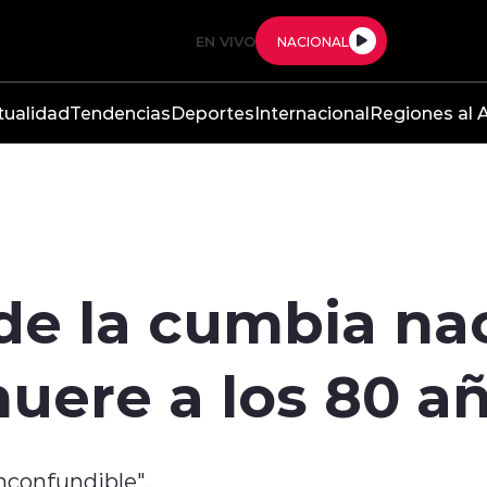
EN VIVO
NACIONAL
tualidad
Tendencias
Deportes
Internacional
Regiones al A
de la cumbia nac
ere a los 80 a
nconfundible".