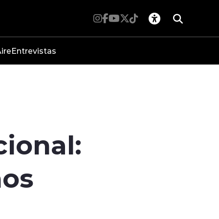
ire
Entrevistas
ional:
ños