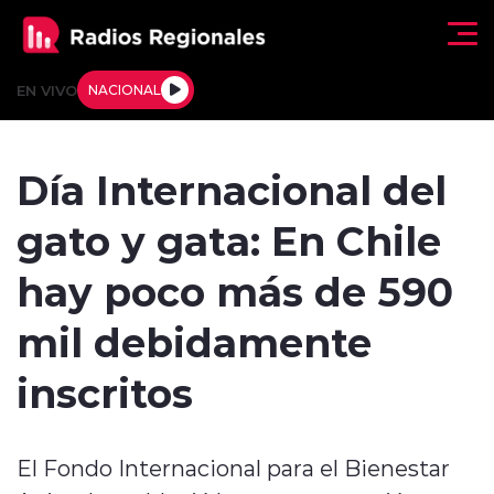
Click acá para ir directamente al contenido
EN VIVO
NACIONAL
Regionales
Día Internacional del
Actualidad
gato y gata: En Chile
Tendencias
hay poco más de 590
Deportes
mil debidamente
Internacional
inscritos
Regiones al Aire
El Fondo Internacional para el Bienestar
Entrevistas