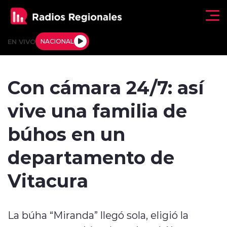
Click acá para ir directamente al contenido
EN VIVO
NACIONAL
Regionales
Con cámara 24/7: así
Actualidad
vive una familia de
Tendencias
búhos en un
Deportes
departamento de
Internacional
Vitacura
Regiones al Aire
La búha “Miranda” llegó sola, eligió la
Entrevistas