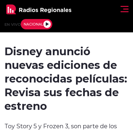
Click acá para ir directamente al contenido
EN VIVO
NACIONAL
Regionales
Disney anunció
Actualidad
nuevas ediciones de
Tendencias
reconocidas películas:
Deportes
Revisa sus fechas de
Internacional
estreno
Regiones al Aire
Toy Story 5 y Frozen 3, son parte de los
Entrevistas