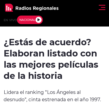
Click acá para ir directamente al contenido
EN VIVO
NACIONAL
Regionales
¿Estás de acuerdo?
Actualidad
Elaboran listado con
Tendencias
las mejores películas
Deportes
de la historia
Internacional
Lidera el ranking "Los Ángeles al
Regiones al Aire
desnudo", cinta estrenada en el año 1997.
Entrevistas