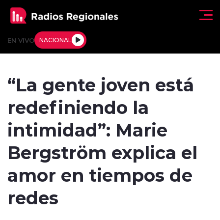
Click acá para ir directamente al contenido
EN VIVO
NACIONAL
Regionales
“La gente joven está
Actualidad
redefiniendo la
Tendencias
intimidad”: Marie
Deportes
Bergström explica el
Internacional
amor en tiempos de
Regiones al Aire
redes
Entrevistas