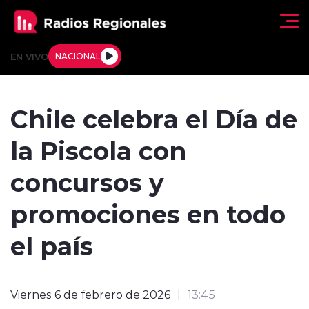
Click acá para ir directamente al contenido
EN VIVO
NACIONAL
Regionales
Chile celebra el Día de
Actualidad
la Piscola con
Tendencias
concursos y
Deportes
promociones en todo
Internacional
el país
Regiones al Aire
Viernes 6 de febrero de 2026
13:45
Entrevistas