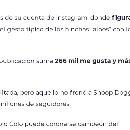
figur
avés de su cuenta de instagram, donde
l gesto típico de los hinchas "albos" con l
266 mil me gusta y má
a publicación suma
ditada, pero aquello no frenó a Snoop Dog
millones de seguidores.
Colo Colo puede coronarse campeón del