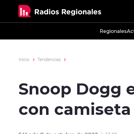
Click acá para ir directamente al contenido
Regionales
Ac
Inicio
Tendencias
Snoop Dogg e
con camiseta 