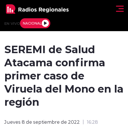
Click acá para ir directamente al contenido
EN VIVO
NACIONAL
Regionales
SEREMI de Salud
Actualidad
Atacama confirma
Tendencias
primer caso de
Deportes
Viruela del Mono en la
Internacional
región
Regiones al Aire
Jueves 8 de septiembre de 2022
16:28
Entrevistas