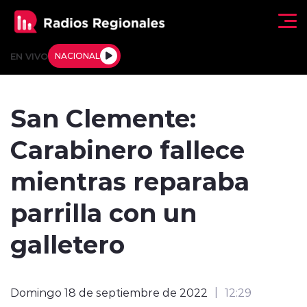
Click acá para ir directamente al contenido
EN VIVO
NACIONAL
Regionales
San Clemente:
Actualidad
Carabinero fallece
Tendencias
mientras reparaba
Deportes
parrilla con un
Internacional
galletero
Regiones al Aire
Domingo 18 de septiembre de 2022
12:29
Entrevistas