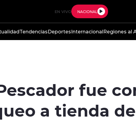
EN VIVO
NACIONAL
tualidad
Tendencias
Deportes
Internacional
Regiones al A
 Pescador fue c
queo a tienda de