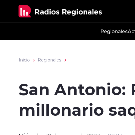
Click acá para ir directamente al contenido
Regionales
Ac
Inicio
Regionales
San Antonio:
millonario sa