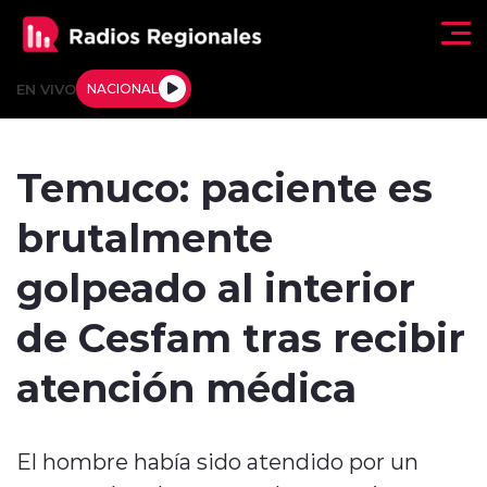
Click acá para ir directamente al contenido
EN VIVO
NACIONAL
Regionales
Temuco: paciente es
Actualidad
brutalmente
Tendencias
golpeado al interior
Deportes
de Cesfam tras recibir
Internacional
atención médica
Regiones al Aire
El hombre había sido atendido por un
Entrevistas