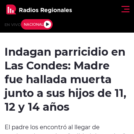
Click acá para ir directamente al contenido
EN VIVO
NACIONAL
Regionales
Indagan parricidio en
Actualidad
Las Condes: Madre
Tendencias
fue hallada muerta
Deportes
junto a sus hijos de 11,
Internacional
12 y 14 años
Regiones al Aire
El padre los encontró al llegar de
Entrevistas