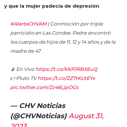
y que la mujer padecía de depresión
.
#AlertaCHVAM
| Conmoción por triple
parricidio en Las Condes: Padre encontró
los cuerpos de hijos de 11, 12 y 14 años y de la
madre de 47
📡 En Vivo
https://t.co/KKPJRBXEuQ
👉Pluto TV
https://t.co/ZZ7tKUtEYv
pic.twitter.com/2z46LjpOGs
— CHV Noticias
(@CHVNoticias)
August 31,
2023