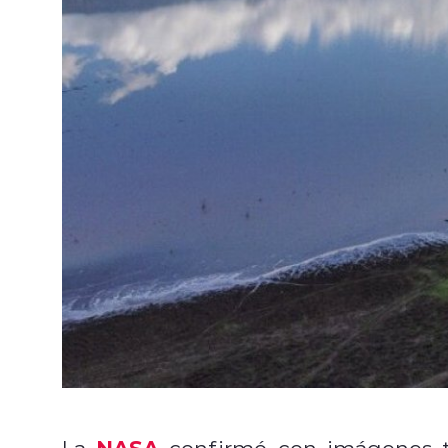
NASA
La
confirmó con imágenes 