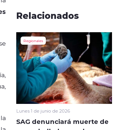
es
Relacionados
Regionales
se
a,
a,
Lunes 1 de junio de 2026
la
SAG denunciará muerte de
la