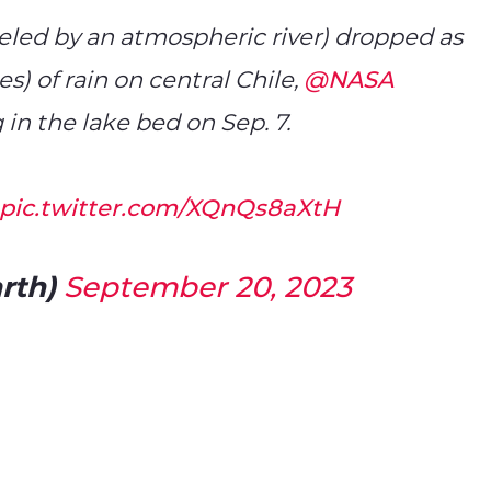
ueled by an atmospheric river) dropped as
s) of rain on central Chile,
@NASA
 in the lake bed on Sep. 7.
pic.twitter.com/XQnQs8aXtH
rth)
September 20, 2023