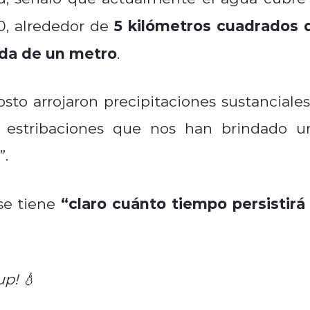
5 kilómetros cuadrados 
0, alrededor de
ada de un metro
.
osto arrojaron precipitaciones sustanciales
as estribaciones que nos han brindado u
”.
“claro cuánto tiempo persistirá 
se tiene
up! 💧