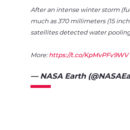
After an intense winter storm (f
much as 370 millimeters (15 inche
satellites detected water pooling
More:
https://t.co/KpMvPFv9WV
— NASA Earth (@NASAEa