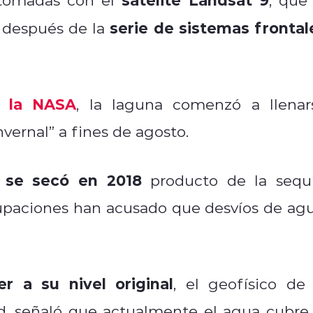
serie de sistemas frontal
" después de la
r la NASA
, la laguna comenzó a llenar
vernal” a fines de agosto.
 se secó en 2018
producto de la sequí
upaciones han acusado que desvíos de agu
r a su nivel original
, el geofísico de 
d, señaló que actualmente el agua cubre 