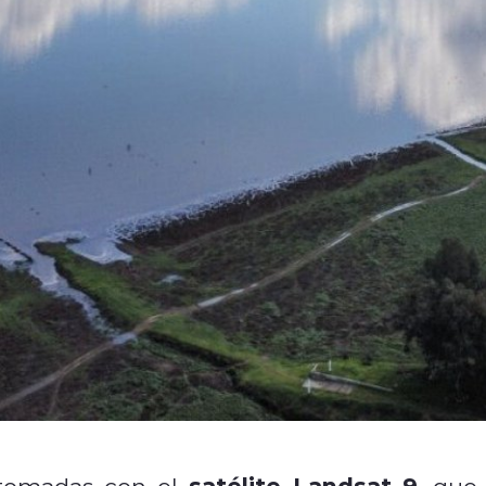
satélite Landsat 9
tomadas con el
, que 