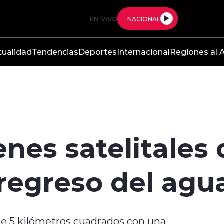
EN VIVO
NACIONAL
tualidad
Tendencias
Deportes
Internacional
Regiones al A
nes satelitales 
regreso del agua
de 5 kilómetros cuadrados con una