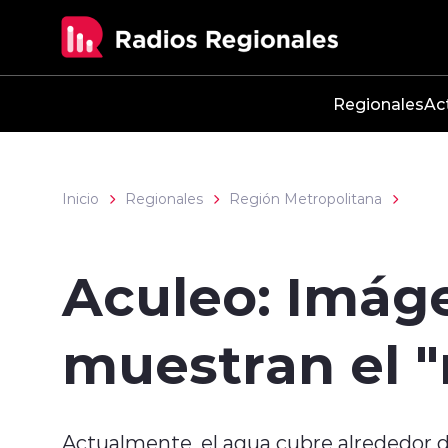
Click acá para ir directamente al contenido
Regionales
Ac
Inicio
Regionales
Región Metropolitana
Aculeo: Imáge
muestran el "
Actualmente, el agua cubre alrededor 