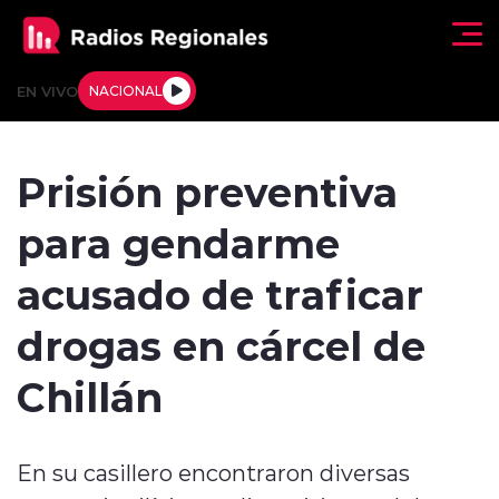
Click acá para ir directamente al contenido
EN VIVO
NACIONAL
Regionales
Prisión preventiva
Actualidad
para gendarme
Tendencias
acusado de traficar
Deportes
drogas en cárcel de
Internacional
Chillán
Regiones al Aire
En su casillero encontraron diversas
Entrevistas